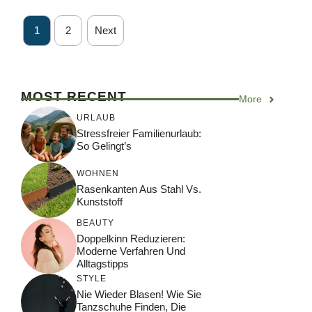
1
2
Next
MOST RECENT
More
URLAUB
Stressfreier Familienurlaub:
So Gelingt’s
WOHNEN
Rasenkanten Aus Stahl Vs.
Kunststoff
BEAUTY
Doppelkinn Reduzieren:
Moderne Verfahren Und
Alltagstipps
STYLE
Nie Wieder Blasen! Wie Sie
Tanzschuhe Finden, Die