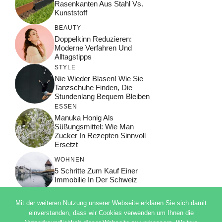
Rasenkanten Aus Stahl Vs.
Kunststoff
BEAUTY
Doppelkinn Reduzieren:
Moderne Verfahren Und
Alltagstipps
STYLE
Nie Wieder Blasen! Wie Sie
Tanzschuhe Finden, Die
Stundenlang Bequem Bleiben
ESSEN
Manuka Honig Als
Süßungsmittel: Wie Man
Zucker In Rezepten Sinnvoll
Ersetzt
WOHNEN
5 Schritte Zum Kauf Einer
Immobilie In Der Schweiz
Mit der weiteren Nutzung unserer Webseite erklären Sie sich damit
einverstanden, dass wir Cookies verwenden um Ihnen die