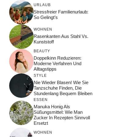
URLAUB
Stressfreier Familienurlaub:
So Gelingt’s
WOHNEN
Rasenkanten Aus Stahl Vs.
Kunststoff
BEAUTY
Doppelkinn Reduzieren:
Moderne Verfahren Und
Alltagstipps
STYLE
Nie Wieder Blasen! Wie Sie
Tanzschuhe Finden, Die
Stundenlang Bequem Bleiben
ESSEN
Manuka Honig Als
Süßungsmittel: Wie Man
Zucker In Rezepten Sinnvoll
Ersetzt
WOHNEN