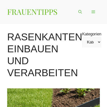
Zum
Inhalt
Menü
springen
RASENKANTEN
Kategorien
EINBAUEN
UND
VERARBEITEN