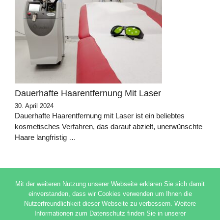
Dauerhafte Haarentfernung Mit Laser
30. April 2024
Dauerhafte Haarentfernung mit Laser ist ein beliebtes
kosmetisches Verfahren, das darauf abzielt, unerwünschte
Haare langfristig …
Mit der weiteren Nutzung unserer Webseite erklären Sie sich damit
einverstanden, dass wir Cookies verwenden um Ihnen die
Nutzerfreundlichkeit dieser Webseite zu verbessern. Weitere
© 2026 ADSIMPLE
Informationen zum Datenschutz finden Sie in unserer