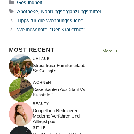
Kategorien
Gesundheit
Schlagwörter
Apotheke
,
Nahrungsergänzungsmittel
Tipps für die Wohnungssuche
Wellnesshotel "Der Krallerhof"
MOST RECENT
More
URLAUB
Stressfreier Familienurlaub:
So Gelingt’s
WOHNEN
Rasenkanten Aus Stahl Vs.
Kunststoff
BEAUTY
Doppelkinn Reduzieren:
Moderne Verfahren Und
Alltagstipps
STYLE