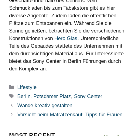
Geschäfte innerhalb des Centers. Vom
Schmuckladen bis zum Tabakstore gibt es hier
diverse Angebote. Zudem laden die öffentlichen
Plätze zum Entspannen ein. Während Sie die
Sonne genießen, betrachten Sie die verschiedenen
Konstruktionen von
Hero Glas
. Unterschiedliche
Teile des Gebäudes stattete das Unternehmen mit
dem durchsichtigen Material aus. Für Interessierte
bietet das Sony Center in Berlin Führungen durch
den Komplex an.
Kategorien
Lifestyle
Schlagwörter
Berlin
,
Potsdamer Platz
,
Sony Center
Wände kreativ gestalten
Vorsicht beim Matratzenkauf! Tipps für Frauen
MOST RECENT