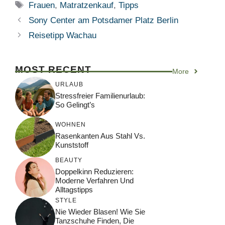
Schlagwörter
Frauen
,
Matratzenkauf
,
Tipps
Sony Center am Potsdamer Platz Berlin
Reisetipp Wachau
MOST RECENT
More
URLAUB
Stressfreier Familienurlaub:
So Gelingt’s
WOHNEN
Rasenkanten Aus Stahl Vs.
Kunststoff
BEAUTY
Doppelkinn Reduzieren:
Moderne Verfahren Und
Alltagstipps
STYLE
Nie Wieder Blasen! Wie Sie
Tanzschuhe Finden, Die