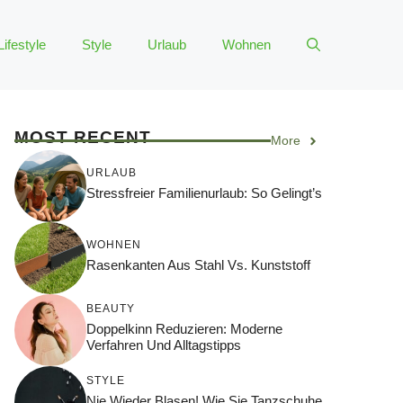
Lifestyle
Style
Urlaub
Wohnen
MOST RECENT
More
URLAUB
Stressfreier Familienurlaub: So Gelingt’s
WOHNEN
Rasenkanten Aus Stahl Vs. Kunststoff
BEAUTY
Doppelkinn Reduzieren: Moderne
Verfahren Und Alltagstipps
STYLE
Nie Wieder Blasen! Wie Sie Tanzschuhe