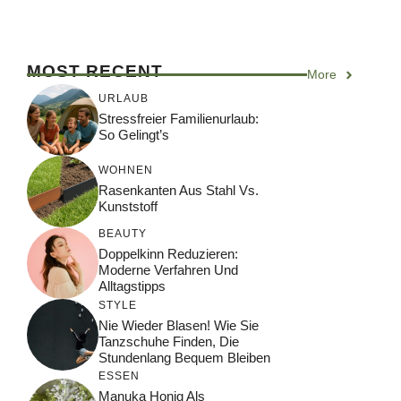
MOST RECENT
More
URLAUB
Stressfreier Familienurlaub:
So Gelingt’s
WOHNEN
Rasenkanten Aus Stahl Vs.
Kunststoff
BEAUTY
Doppelkinn Reduzieren:
Moderne Verfahren Und
Alltagstipps
STYLE
Nie Wieder Blasen! Wie Sie
Tanzschuhe Finden, Die
Stundenlang Bequem Bleiben
ESSEN
Manuka Honig Als