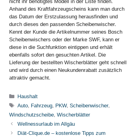
nicht ihr benötigtes Modell in der Liste finden.
Anhand des Kraftfahrzeugscheins kann man durch
das Datum der Erstzulassung herausfinden und
durch dieses den passenden Scheibenwischer.
Kennt der Kunde die Artikelnummer seines Bosch
Scheibenwischers oder der Marke SWF, kann er
diese in die Suchfunktion eintippen und erhält
ebenfalls sofort den gesuchten Artikel. Die
Lieferung der bestellten Wischerblätter geht schnell
und wird durch einen Neukundenrabatt zusätzlich
attraktiv gemacht.
Kategorien
Haushalt
Schlagwörter
Auto
,
Fahrzeug
,
PKW
,
Scheibenwischer
,
Windschutzscheibe
,
Wischerblätter
Wellnessurlaub im Allgäu
Diät-Clique.de – kostenlose Tipps zum