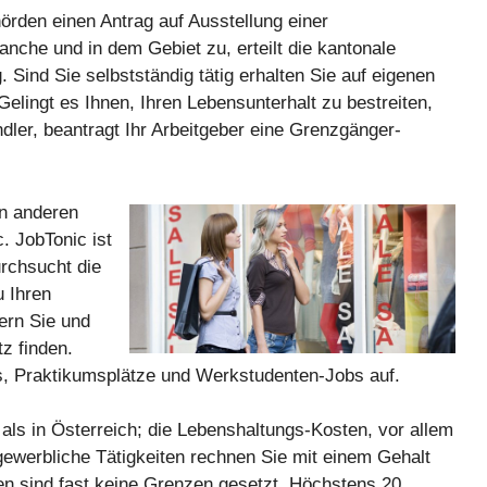
hörden einen Antrag auf Ausstellung einer
ranche und in dem Gebiet zu, erteilt die kantonale
 Sind Sie selbstständig tätig erhalten Sie auf eigenen
elingt es Ihnen, Ihren Lebensunterhalt zu bestreiten,
ndler, beantragt Ihr Arbeitgeber eine Grenzgänger-
n anderen
. JobTonic ist
urchsucht die
u Ihren
tern Sie und
tz finden.
bs, Praktikumsplätze und Werkstudenten-Jobs auf.
 als in Österreich; die Lebenshaltungs-Kosten, vor allem
 gewerbliche Tätigkeiten rechnen Sie mit einem Gehalt
n sind fast keine Grenzen gesetzt. Höchstens 20