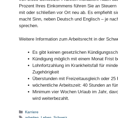
Prozent Ihres Einkommens führen Sie an Steuern 
mit oder schließen vor Ort neu ab. Es empfiehlt 
macht Sinn, neben Deutsch und Englisch – je nach
sprechen.
Weitere Information zum Arbeitsrecht in der Schw
Es gibt keinen gesetzlichen Kündigungssch
Kündigung möglich mit einem Monat Frist be
Lohnfortzahlung im Krankheitsfall für mind
Zugehörigkeit
Überstunden mit Freizeitausgleich oder 25
wöchentliche Arbeitszeit: 40 Stunden an fü
Minimum vier Wochen Urlaub im Jahr, dav
wird weiterbezahlt.
Kategorien
Karriere
Schlagwörter
arbeiten
,
Leben
,
Schweiz