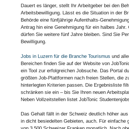
Dauert es länger, stellt Ihr Arbeitgeber bei den Be
Arbeitsbewilligung. Lässt es die Situation in der B
Behörde eine fünfjährige Aufenthalts-Genehmigung.
Antrag hin eine Genehmigung für ein halbes Jahr. G
dürfen Sie weitere fünf Jahre bleiben. Sind Sie Pe
Bewilligung.
Jobs in Luzern für die Branche Tourismus
und alle
Bereichen finden Sie auf der Website von JobTonic
ein Tool zur erfolgreichen Jobsuche. Das Portal d
größten Job-Plattformen nach freien Stellen, die z
hinterlegten Kriterien passen. Die Ergebnisliste fil
schränken sie ein – bis Sie Ihren neuen Arbeitspla
Neben Vollzeitstellen listet JobTonic Studentenjo
Das Gehalt fällt in der Schweiz deutlich höher aus
in dicht besiedelten Gebieten, auch. Für einfache
von 3.500 Schweizer Franken monatlich. Nach obe