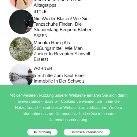
Alltagstipps
STYLE
Nie Wieder Blasen! Wie Sie
Tanzschuhe Finden, Die
Stundenlang Bequem Bleiben
ESSEN
Manuka Honig Als
Süßungsmittel: Wie Man
Zucker In Rezepten Sinnvoll
Ersetzt
WOHNEN
5 Schritte Zum Kauf Einer
Immobilie In Der Schweiz
Mit der weiteren Nutzung unserer Webseite erklären Sie sich damit
einverstanden, dass wir Cookies verwenden um Ihnen die
Nutzerfreundlichkeit dieser Webseite zu verbessern. Weitere
© 2026 ADSIMPLE
Informationen zum Datenschutz finden Sie in unserer
DATENSCHUTZERKLÄRUNG
Datenschutzerklärung.
IMPRESSUM
Deutsch
In Ordnung
Datenschutzerklärung
Datenschutzinfo