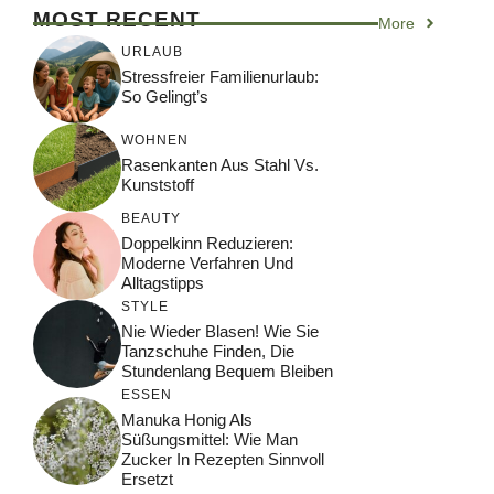
MOST RECENT
More
URLAUB
Stressfreier Familienurlaub:
So Gelingt’s
WOHNEN
Rasenkanten Aus Stahl Vs.
Kunststoff
BEAUTY
Doppelkinn Reduzieren:
Moderne Verfahren Und
Alltagstipps
STYLE
Nie Wieder Blasen! Wie Sie
Tanzschuhe Finden, Die
Stundenlang Bequem Bleiben
ESSEN
Manuka Honig Als
Süßungsmittel: Wie Man
Zucker In Rezepten Sinnvoll
Ersetzt