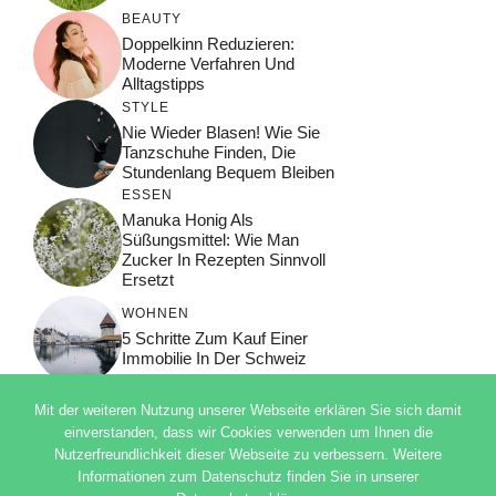
BEAUTY
Doppelkinn Reduzieren:
Moderne Verfahren Und
Alltagstipps
STYLE
Nie Wieder Blasen! Wie Sie
Tanzschuhe Finden, Die
Stundenlang Bequem Bleiben
ESSEN
Manuka Honig Als
Süßungsmittel: Wie Man
Zucker In Rezepten Sinnvoll
Ersetzt
WOHNEN
5 Schritte Zum Kauf Einer
Immobilie In Der Schweiz
Mit der weiteren Nutzung unserer Webseite erklären Sie sich damit
einverstanden, dass wir Cookies verwenden um Ihnen die
Nutzerfreundlichkeit dieser Webseite zu verbessern. Weitere
© 2026 ADSIMPLE
Informationen zum Datenschutz finden Sie in unserer
DATENSCHUTZERKLÄRUNG