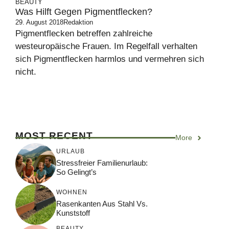
BEAUTY
Was Hilft Gegen Pigmentflecken?
29. August 2018
Redaktion
Pigmentflecken betreffen zahlreiche
westeuropäische Frauen. Im Regelfall verhalten
sich Pigmentflecken harmlos und vermehren sich
nicht.
MOST RECENT
More
URLAUB
Stressfreier Familienurlaub:
So Gelingt’s
WOHNEN
Rasenkanten Aus Stahl Vs.
Kunststoff
BEAUTY