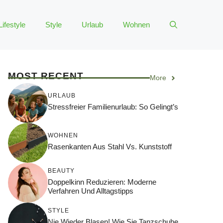
Lifestyle
Style
Urlaub
Wohnen
MOST RECENT
More
URLAUB
Stressfreier Familienurlaub: So Gelingt’s
WOHNEN
Rasenkanten Aus Stahl Vs. Kunststoff
BEAUTY
Doppelkinn Reduzieren: Moderne
Verfahren Und Alltagstipps
STYLE
Nie Wieder Blasen! Wie Sie Tanzschuhe