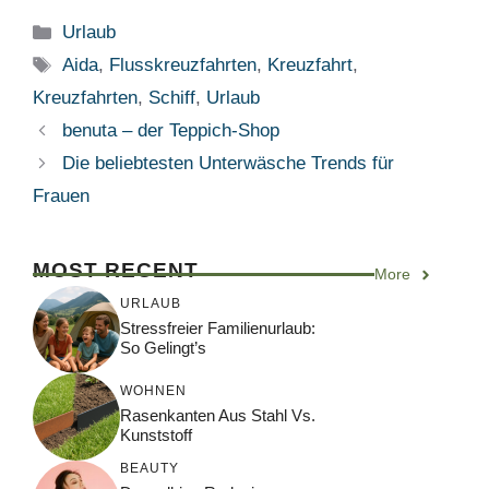
Kategorien
Urlaub
Schlagwörter
Aida
,
Flusskreuzfahrten
,
Kreuzfahrt
,
Kreuzfahrten
,
Schiff
,
Urlaub
benuta – der Teppich-Shop
Die beliebtesten Unterwäsche Trends für
Frauen
MOST RECENT
More
URLAUB
Stressfreier Familienurlaub:
So Gelingt’s
WOHNEN
Rasenkanten Aus Stahl Vs.
Kunststoff
BEAUTY