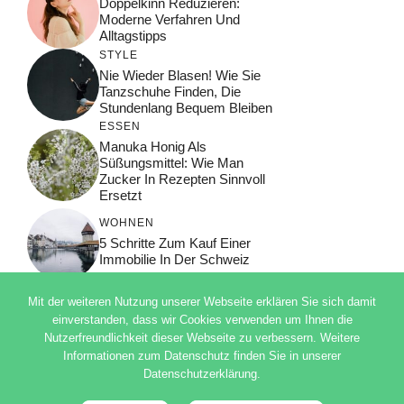
Doppelkinn Reduzieren:
Moderne Verfahren Und
Alltagstipps
STYLE
Nie Wieder Blasen! Wie Sie
Tanzschuhe Finden, Die
Stundenlang Bequem Bleiben
ESSEN
Manuka Honig Als
Süßungsmittel: Wie Man
Zucker In Rezepten Sinnvoll
Ersetzt
WOHNEN
5 Schritte Zum Kauf Einer
Immobilie In Der Schweiz
Mit der weiteren Nutzung unserer Webseite erklären Sie sich damit
einverstanden, dass wir Cookies verwenden um Ihnen die
Nutzerfreundlichkeit dieser Webseite zu verbessern. Weitere
© 2026 ADSIMPLE
Informationen zum Datenschutz finden Sie in unserer
DATENSCHUTZERKLÄRUNG
Datenschutzerklärung.
IMPRESSUM