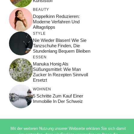
Kunststoff
BEAUTY
Doppelkinn Reduzieren:
Moderne Verfahren Und
Alltagstipps
STYLE
Nie Wieder Blasen! Wie Sie
Tanzschuhe Finden, Die
Stundenlang Bequem Bleiben
ESSEN
Manuka Honig Als
Süßungsmittel: Wie Man
Zucker In Rezepten Sinnvoll
Ersetzt
WOHNEN
5 Schritte Zum Kauf Einer
Immobilie In Der Schweiz
Mit der weiteren Nutzung unserer Webseite erklären Sie sich damit
© 2026 ADSIMPLE