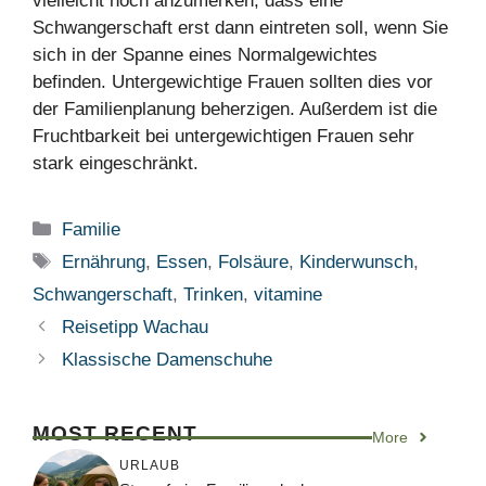
vielleicht noch anzumerken, dass eine
Schwangerschaft erst dann eintreten soll, wenn Sie
sich in der Spanne eines Normalgewichtes
befinden. Untergewichtige Frauen sollten dies vor
der Familienplanung beherzigen. Außerdem ist die
Fruchtbarkeit bei untergewichtigen Frauen sehr
stark eingeschränkt.
Kategorien
Familie
Schlagwörter
Ernährung
,
Essen
,
Folsäure
,
Kinderwunsch
,
Schwangerschaft
,
Trinken
,
vitamine
Reisetipp Wachau
Klassische Damenschuhe
MOST RECENT
More
URLAUB