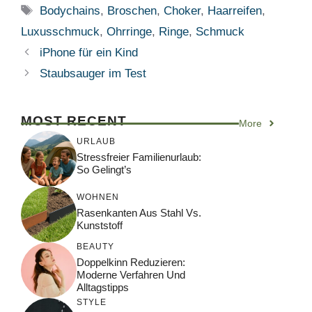
Schlagwörter
Bodychains
,
Broschen
,
Choker
,
Haarreifen
,
Luxusschmuck
,
Ohrringe
,
Ringe
,
Schmuck
iPhone für ein Kind
Staubsauger im Test
MOST RECENT
More
URLAUB
Stressfreier Familienurlaub:
So Gelingt’s
WOHNEN
Rasenkanten Aus Stahl Vs.
Kunststoff
BEAUTY
Doppelkinn Reduzieren:
Moderne Verfahren Und
Alltagstipps
STYLE