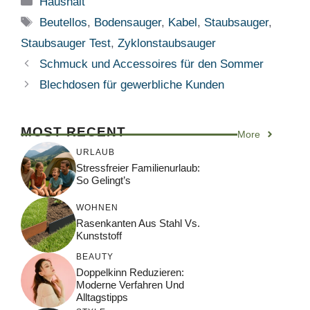
Haushalt
Schlagwörter
Beutellos
,
Bodensauger
,
Kabel
,
Staubsauger
,
Staubsauger Test
,
Zyklonstaubsauger
Schmuck und Accessoires für den Sommer
Blechdosen für gewerbliche Kunden
MOST RECENT
More
URLAUB
Stressfreier Familienurlaub:
So Gelingt’s
WOHNEN
Rasenkanten Aus Stahl Vs.
Kunststoff
BEAUTY
Doppelkinn Reduzieren:
Moderne Verfahren Und
Alltagstipps