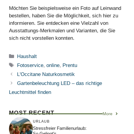
Möchten Sie beispielsweise ein Foto auf Leinwand
bestellen, haben Sie die Möglichkeit, sich hier zu
informieren. Sie entdecken eine Vielzahl von
Ausstattungs-Merkmalen und Varianten, die Sie
sich nicht vorstellen konnten.
Kategorien
Haushalt
Schlagwörter
Fotoservice
,
online
,
Prentu
L'Occitane Naturkosmetik
Gartenbeleuchtung LED – das richtige
Leuchtmittel finden
MOST RECENT
More
URLAUB
Stressfreier Familienurlaub:
So Gelingt’s