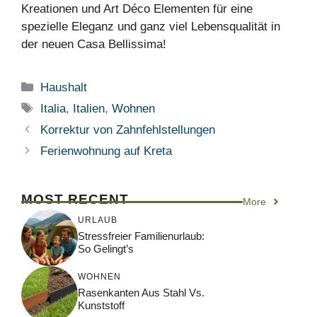
Kreationen und Art Déco Elementen für eine
spezielle Eleganz und ganz viel Lebensqualität in
der neuen Casa Bellissima!
Kategorien
Haushalt
Schlagwörter
Italia
,
Italien
,
Wohnen
Korrektur von Zahnfehlstellungen
Ferienwohnung auf Kreta
MOST RECENT
More
URLAUB
Stressfreier Familienurlaub:
So Gelingt’s
WOHNEN
Rasenkanten Aus Stahl Vs.
Kunststoff