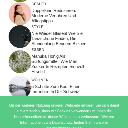
BEAUTY
Doppelkinn Reduzieren:
Moderne Verfahren Und
Alltagstipps
STYLE
Nie Wieder Blasen! Wie Sie
Tanzschuhe Finden, Die
Stundenlang Bequem Bleiben
ESSEN
Manuka Honig Als
Süßungsmittel: Wie Man
Zucker In Rezepten Sinnvoll
Ersetzt
WOHNEN
5 Schritte Zum Kauf Einer
Immobilie In Der Schweiz
Mit der weiteren Nutzung unserer Webseite erklären Sie sich damit
einverstanden, dass wir Cookies verwenden um Ihnen die
Nutzerfreundlichkeit dieser Webseite zu verbessern. Weitere
© 2026 ADSIMPLE
Informationen zum Datenschutz finden Sie in unserer
DATENSCHUTZERKLÄRUNG