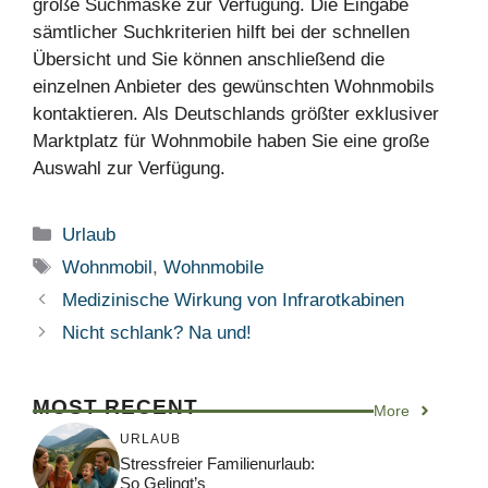
große Suchmaske zur Verfügung. Die Eingabe
sämtlicher Suchkriterien hilft bei der schnellen
Übersicht und Sie können anschließend die
einzelnen Anbieter des gewünschten Wohnmobils
kontaktieren. Als Deutschlands größter exklusiver
Marktplatz für Wohnmobile haben Sie eine große
Auswahl zur Verfügung.
Kategorien
Urlaub
Schlagwörter
Wohnmobil
,
Wohnmobile
Medizinische Wirkung von Infrarotkabinen
Nicht schlank? Na und!
MOST RECENT
More
URLAUB
Stressfreier Familienurlaub:
So Gelingt’s