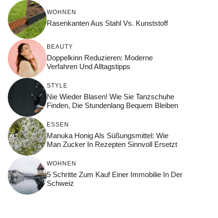
WOHNEN
Rasenkanten Aus Stahl Vs. Kunststoff
BEAUTY
Doppelkinn Reduzieren: Moderne
Verfahren Und Alltagstipps
STYLE
Nie Wieder Blasen! Wie Sie Tanzschuhe
Finden, Die Stundenlang Bequem Bleiben
ESSEN
Manuka Honig Als Süßungsmittel: Wie
Man Zucker In Rezepten Sinnvoll Ersetzt
WOHNEN
5 Schritte Zum Kauf Einer Immobilie In Der
Schweiz