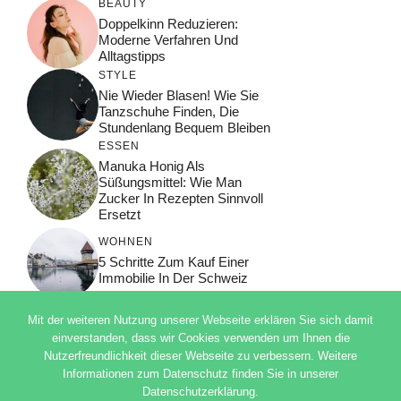
BEAUTY
Doppelkinn Reduzieren:
Moderne Verfahren Und
Alltagstipps
STYLE
Nie Wieder Blasen! Wie Sie
Tanzschuhe Finden, Die
Stundenlang Bequem Bleiben
ESSEN
Manuka Honig Als
Süßungsmittel: Wie Man
Zucker In Rezepten Sinnvoll
Ersetzt
WOHNEN
5 Schritte Zum Kauf Einer
Immobilie In Der Schweiz
Mit der weiteren Nutzung unserer Webseite erklären Sie sich damit
einverstanden, dass wir Cookies verwenden um Ihnen die
Nutzerfreundlichkeit dieser Webseite zu verbessern. Weitere
© 2026 ADSIMPLE
Informationen zum Datenschutz finden Sie in unserer
DATENSCHUTZERKLÄRUNG
Datenschutzerklärung.