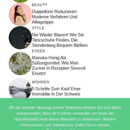
BEAUTY
Doppelkinn Reduzieren:
Moderne Verfahren Und
Alltagstipps
STYLE
Nie Wieder Blasen! Wie Sie
Tanzschuhe Finden, Die
Stundenlang Bequem Bleiben
ESSEN
Manuka Honig Als
Süßungsmittel: Wie Man
Zucker In Rezepten Sinnvoll
Ersetzt
WOHNEN
5 Schritte Zum Kauf Einer
Immobilie In Der Schweiz
Mit der weiteren Nutzung unserer Webseite erklären Sie sich damit
einverstanden, dass wir Cookies verwenden um Ihnen die
Nutzerfreundlichkeit dieser Webseite zu verbessern. Weitere
© 2026 ADSIMPLE
Informationen zum Datenschutz finden Sie in unserer
DATENSCHUTZERKLÄRUNG