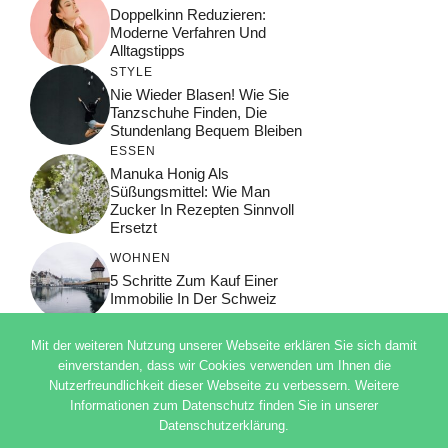
Doppelkinn Reduzieren:
Moderne Verfahren Und
Alltagstipps
STYLE
Nie Wieder Blasen! Wie Sie
Tanzschuhe Finden, Die
Stundenlang Bequem Bleiben
ESSEN
Manuka Honig Als
Süßungsmittel: Wie Man
Zucker In Rezepten Sinnvoll
Ersetzt
WOHNEN
5 Schritte Zum Kauf Einer
Immobilie In Der Schweiz
Mit der weiteren Nutzung unserer Webseite erklären Sie sich damit
einverstanden, dass wir Cookies verwenden um Ihnen die
Nutzerfreundlichkeit dieser Webseite zu verbessern. Weitere
© 2026 ADSIMPLE
Informationen zum Datenschutz finden Sie in unserer
DATENSCHUTZERKLÄRUNG
Datenschutzerklärung.
IMPRESSUM