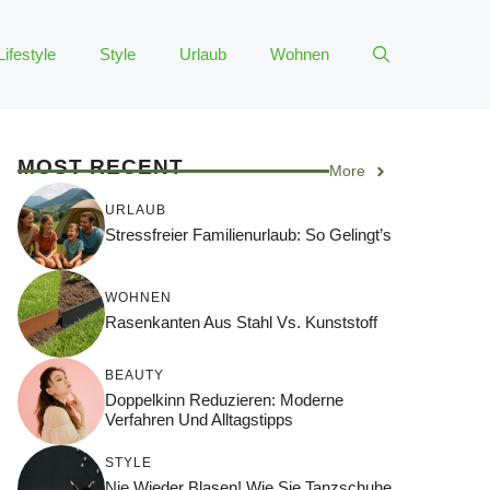
Lifestyle
Style
Urlaub
Wohnen
MOST RECENT
More
URLAUB
Stressfreier Familienurlaub: So Gelingt’s
WOHNEN
Rasenkanten Aus Stahl Vs. Kunststoff
BEAUTY
Doppelkinn Reduzieren: Moderne
Verfahren Und Alltagstipps
STYLE
Nie Wieder Blasen! Wie Sie Tanzschuhe