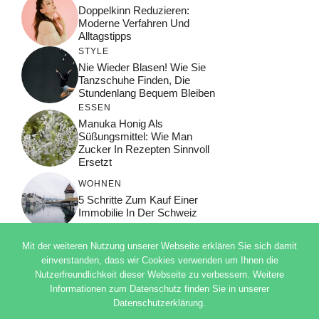
Doppelkinn Reduzieren:
Moderne Verfahren Und
Alltagstipps
STYLE
Nie Wieder Blasen! Wie Sie
Tanzschuhe Finden, Die
Stundenlang Bequem Bleiben
ESSEN
Manuka Honig Als
Süßungsmittel: Wie Man
Zucker In Rezepten Sinnvoll
Ersetzt
WOHNEN
5 Schritte Zum Kauf Einer
Immobilie In Der Schweiz
Mit der weiteren Nutzung unserer Webseite erklären Sie sich damit
einverstanden, dass wir Cookies verwenden um Ihnen die
Nutzerfreundlichkeit dieser Webseite zu verbessern. Weitere
© 2026 ADSIMPLE
Informationen zum Datenschutz finden Sie in unserer
DATENSCHUTZERKLÄRUNG
Datenschutzerklärung.
IMPRESSUM