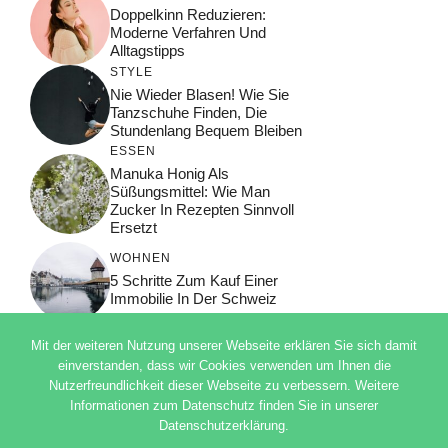
Doppelkinn Reduzieren:
Moderne Verfahren Und
Alltagstipps
STYLE
Nie Wieder Blasen! Wie Sie
Tanzschuhe Finden, Die
Stundenlang Bequem Bleiben
ESSEN
Manuka Honig Als
Süßungsmittel: Wie Man
Zucker In Rezepten Sinnvoll
Ersetzt
WOHNEN
5 Schritte Zum Kauf Einer
Immobilie In Der Schweiz
Mit der weiteren Nutzung unserer Webseite erklären Sie sich damit
einverstanden, dass wir Cookies verwenden um Ihnen die
Nutzerfreundlichkeit dieser Webseite zu verbessern. Weitere
© 2026 ADSIMPLE
Informationen zum Datenschutz finden Sie in unserer
DATENSCHUTZERKLÄRUNG
Datenschutzerklärung.
IMPRESSUM