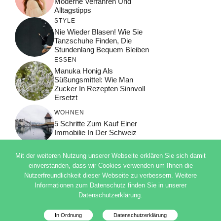
Moderne Verfahren Und
Alltagstipps
STYLE
Nie Wieder Blasen! Wie Sie
Tanzschuhe Finden, Die
Stundenlang Bequem Bleiben
ESSEN
Manuka Honig Als
Süßungsmittel: Wie Man
Zucker In Rezepten Sinnvoll
Ersetzt
WOHNEN
5 Schritte Zum Kauf Einer
Immobilie In Der Schweiz
Mit der weiteren Nutzung unserer Webseite erklären Sie sich damit
einverstanden, dass wir Cookies verwenden um Ihnen die
Nutzerfreundlichkeit dieser Webseite zu verbessern. Weitere
© 2026 ADSIMPLE
Informationen zum Datenschutz finden Sie in unserer
DATENSCHUTZERKLÄRUNG
Datenschutzerklärung.
IMPRESSUM
Deutsch
In Ordnung
Datenschutzerklärung
Datenschutzinfo