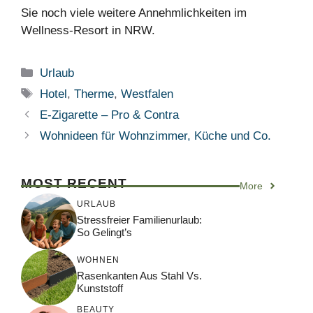
Sie noch viele weitere Annehmlichkeiten im
Wellness-Resort in NRW.
Kategorien
Urlaub
Schlagwörter
Hotel
,
Therme
,
Westfalen
E-Zigarette – Pro & Contra
Wohnideen für Wohnzimmer, Küche und Co.
MOST RECENT
More
URLAUB
Stressfreier Familienurlaub:
So Gelingt’s
WOHNEN
Rasenkanten Aus Stahl Vs.
Kunststoff
BEAUTY