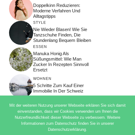
Doppelkinn Reduzieren:
Moderne Verfahren Und
Alltagstipps
STYLE
Nie Wieder Blasen! Wie Sie
Tanzschuhe Finden, Die
Stundenlang Bequem Bleiben
ESSEN
Manuka Honig Als
Süßungsmittel: Wie Man
Zucker In Rezepten Sinnvoll
Ersetzt
WOHNEN
5 Schritte Zum Kauf Einer
Immobilie In Der Schweiz
Mit der weiteren Nutzung unserer Webseite erklären Sie sich damit
einverstanden, dass wir Cookies verwenden um Ihnen die
Nutzerfreundlichkeit dieser Webseite zu verbessern. Weitere
© 2026 ADSIMPLE
Informationen zum Datenschutz finden Sie in unserer
DATENSCHUTZERKLÄRUNG
Datenschutzerklärung.
IMPRESSUM