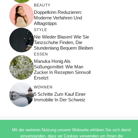
BEAUTY
Doppelkinn Reduzieren:
Moderne Verfahren Und
Alltagstipps
STYLE
Nie Wieder Blasen! Wie Sie
Tanzschuhe Finden, Die
Stundenlang Bequem Bleiben
ESSEN
Manuka Honig Als
Süßungsmittel: Wie Man
Zucker In Rezepten Sinnvoll
Ersetzt
WOHNEN
5 Schritte Zum Kauf Einer
Immobilie In Der Schweiz
Mit der weiteren Nutzung unserer Webseite erklären Sie sich damit
© 2026 ADSIMPLE
einverstanden, dass wir Cookies verwenden um Ihnen die
DATENSCHUTZERKLÄRUNG