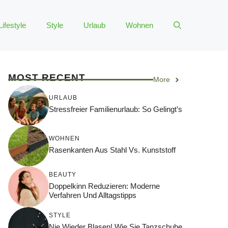
Lifestyle
Style
Urlaub
Wohnen
MOST RECENT
More
URLAUB
Stressfreier Familienurlaub: So Gelingt’s
WOHNEN
Rasenkanten Aus Stahl Vs. Kunststoff
BEAUTY
Doppelkinn Reduzieren: Moderne
Verfahren Und Alltagstipps
STYLE
Nie Wieder Blasen! Wie Sie Tanzschuhe