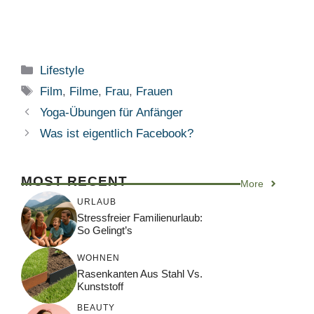
Kategorien
Lifestyle
Schlagwörter
Film
,
Filme
,
Frau
,
Frauen
Yoga-Übungen für Anfänger
Was ist eigentlich Facebook?
MOST RECENT
More
URLAUB
Stressfreier Familienurlaub:
So Gelingt’s
WOHNEN
Rasenkanten Aus Stahl Vs.
Kunststoff
BEAUTY