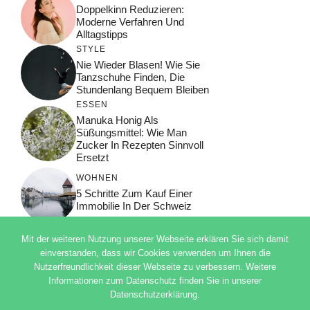
Doppelkinn Reduzieren:
Moderne Verfahren Und
Alltagstipps
STYLE
Nie Wieder Blasen! Wie Sie
Tanzschuhe Finden, Die
Stundenlang Bequem Bleiben
ESSEN
Manuka Honig Als
Süßungsmittel: Wie Man
Zucker In Rezepten Sinnvoll
Ersetzt
WOHNEN
5 Schritte Zum Kauf Einer
Immobilie In Der Schweiz
Mit der weiteren Nutzung unserer Webseite erklären Sie sich damit
einverstanden, dass wir Cookies verwenden um Ihnen die
Nutzerfreundlichkeit dieser Webseite zu verbessern. Weitere
© 2026 ADSIMPLE
Informationen zum Datenschutz finden Sie in unserer
DATENSCHUTZERKLÄRUNG
Datenschutzerklärung.
IMPRESSUM