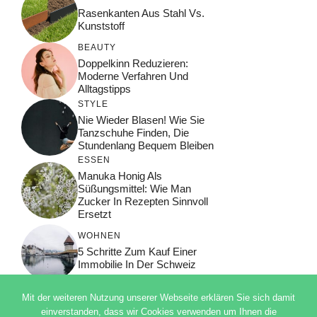
Rasenkanten Aus Stahl Vs.
Kunststoff
BEAUTY
Doppelkinn Reduzieren:
Moderne Verfahren Und
Alltagstipps
STYLE
Nie Wieder Blasen! Wie Sie
Tanzschuhe Finden, Die
Stundenlang Bequem Bleiben
ESSEN
Manuka Honig Als
Süßungsmittel: Wie Man
Zucker In Rezepten Sinnvoll
Ersetzt
WOHNEN
5 Schritte Zum Kauf Einer
Immobilie In Der Schweiz
Mit der weiteren Nutzung unserer Webseite erklären Sie sich damit
einverstanden, dass wir Cookies verwenden um Ihnen die