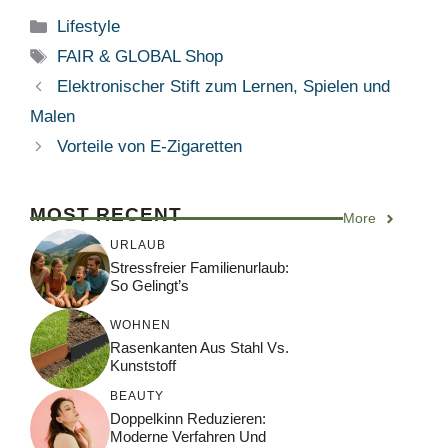
Kategorien
Lifestyle
Schlagwörter
FAIR & GLOBAL Shop
Elektronischer Stift zum Lernen, Spielen und
Malen
Vorteile von E-Zigaretten
MOST RECENT
More
URLAUB
Stressfreier Familienurlaub:
So Gelingt’s
WOHNEN
Rasenkanten Aus Stahl Vs.
Kunststoff
BEAUTY
Doppelkinn Reduzieren:
Moderne Verfahren Und