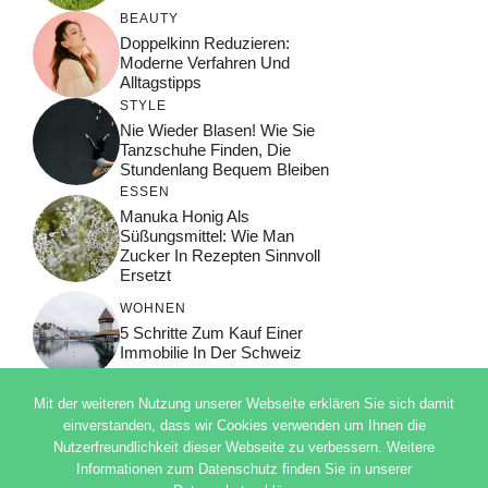
BEAUTY
Doppelkinn Reduzieren:
Moderne Verfahren Und
Alltagstipps
STYLE
Nie Wieder Blasen! Wie Sie
Tanzschuhe Finden, Die
Stundenlang Bequem Bleiben
ESSEN
Manuka Honig Als
Süßungsmittel: Wie Man
Zucker In Rezepten Sinnvoll
Ersetzt
WOHNEN
5 Schritte Zum Kauf Einer
Immobilie In Der Schweiz
Mit der weiteren Nutzung unserer Webseite erklären Sie sich damit
einverstanden, dass wir Cookies verwenden um Ihnen die
Nutzerfreundlichkeit dieser Webseite zu verbessern. Weitere
© 2026 ADSIMPLE
Informationen zum Datenschutz finden Sie in unserer
DATENSCHUTZERKLÄRUNG