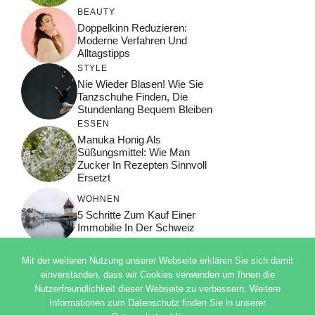
BEAUTY
Doppelkinn Reduzieren:
Moderne Verfahren Und
Alltagstipps
STYLE
Nie Wieder Blasen! Wie Sie
Tanzschuhe Finden, Die
Stundenlang Bequem Bleiben
ESSEN
Manuka Honig Als
Süßungsmittel: Wie Man
Zucker In Rezepten Sinnvoll
Ersetzt
WOHNEN
5 Schritte Zum Kauf Einer
Immobilie In Der Schweiz
Mit der weiteren Nutzung unserer Webseite erklären Sie sich damit
einverstanden, dass wir Cookies verwenden um Ihnen die
Nutzerfreundlichkeit dieser Webseite zu verbessern. Weitere
© 2026 ADSIMPLE
Informationen zum Datenschutz finden Sie in unserer
DATENSCHUTZERKLÄRUNG