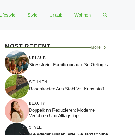
Lifestyle
Style
Urlaub
Wohnen
MOST RECENT
More
URLAUB
Stressfreier Familienurlaub: So Gelingt’s
WOHNEN
Rasenkanten Aus Stahl Vs. Kunststoff
BEAUTY
Doppelkinn Reduzieren: Moderne
Verfahren Und Alltagstipps
STYLE
Nie Wieder Blasen! Wie Sie Tanzschuhe