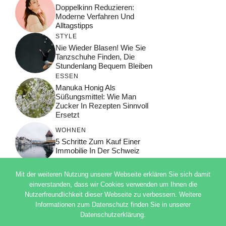
Doppelkinn Reduzieren:
Moderne Verfahren Und
Alltagstipps
STYLE
Nie Wieder Blasen! Wie Sie
Tanzschuhe Finden, Die
Stundenlang Bequem Bleiben
ESSEN
Manuka Honig Als
Süßungsmittel: Wie Man
Zucker In Rezepten Sinnvoll
Ersetzt
WOHNEN
5 Schritte Zum Kauf Einer
Immobilie In Der Schweiz
Mit der weiteren Nutzung unserer Webseite erklären Sie sich damit
einverstanden, dass wir Cookies verwenden um Ihnen die
Nutzerfreundlichkeit dieser Webseite zu verbessern. Weitere
© 2026 ADSIMPLE
Informationen zum Datenschutz finden Sie in unserer
DATENSCHUTZERKLÄRUNG
Datenschutzerklärung.
IMPRESSUM