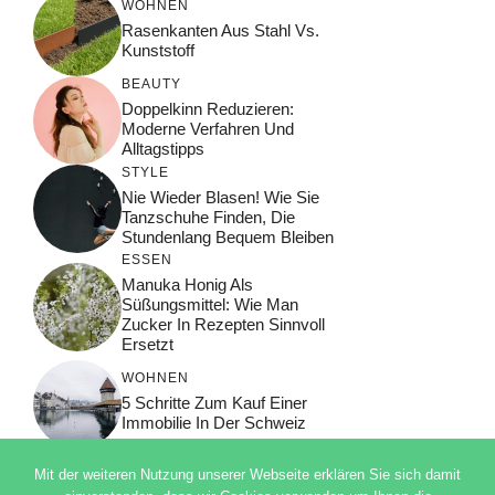
WOHNEN
Rasenkanten Aus Stahl Vs.
Kunststoff
BEAUTY
Doppelkinn Reduzieren:
Moderne Verfahren Und
Alltagstipps
STYLE
Nie Wieder Blasen! Wie Sie
Tanzschuhe Finden, Die
Stundenlang Bequem Bleiben
ESSEN
Manuka Honig Als
Süßungsmittel: Wie Man
Zucker In Rezepten Sinnvoll
Ersetzt
WOHNEN
5 Schritte Zum Kauf Einer
Immobilie In Der Schweiz
Mit der weiteren Nutzung unserer Webseite erklären Sie sich damit