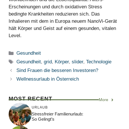
Erscheinungen und durch oxidativen Stress
bedingte Krankheiten reduzieren sich. Das
Inhalieren mit dem in Europa neuem NanoVi-Gerät
hält Körper und Geist auf einem gesunden, vitalen
Level.
Kategorien
Gesundheit
Schlagwörter
Gesundheit
,
grid
,
Körper
,
slider
,
Technologie
Sind Frauen die besseren Investoren?
Wellnessurlaub in Österreich
MOST RECENT
More
URLAUB
Stressfreier Familienurlaub:
So Gelingt’s