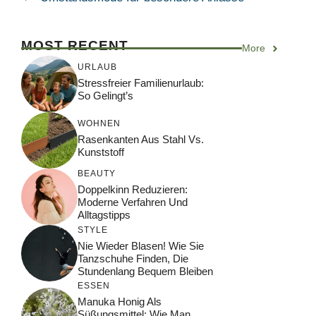
MOST RECENT
More
URLAUB
Stressfreier Familienurlaub:
So Gelingt’s
WOHNEN
Rasenkanten Aus Stahl Vs.
Kunststoff
BEAUTY
Doppelkinn Reduzieren:
Moderne Verfahren Und
Alltagstipps
STYLE
Nie Wieder Blasen! Wie Sie
Tanzschuhe Finden, Die
Stundenlang Bequem Bleiben
ESSEN
Manuka Honig Als
Süßungsmittel: Wie Man