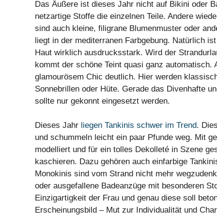
Das Äußere ist dieses Jahr nicht auf Bikini oder
netzartige Stoffe die einzelnen Teile. Andere wied
sind auch kleine, filigrane Blumenmuster oder and
liegt in der mediterranen Farbgebung. Natürlich is
Haut wirklich ausdrucksstark. Wird der Strandurlau
kommt der schöne Teint quasi ganz automatisch. 
glamourösem Chic deutlich. Hier werden klassisc
Sonnebrillen oder Hüte. Gerade das Divenhafte und
sollte nur gekonnt eingesetzt werden.
Dieses Jahr
liegen Tankinis schwer im Trend
. Die
und schummeln leicht ein paar Pfunde weg. Mit g
modelliert und für ein tolles Dekolleté in Szene g
kaschieren. Dazu gehören auch einfarbige Tankini
Monokinis sind vom Strand nicht mehr wegzudenken
oder ausgefallene Badeanzüge mit besonderen Stof
Einzigartigkeit der Frau und genau diese soll be
Erscheinungsbild – Mut zur Individualität und Chari