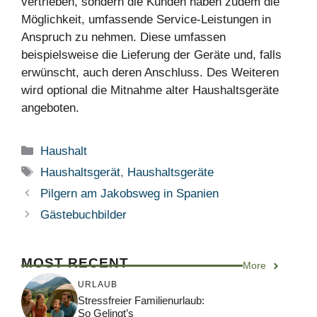
vertrieben, sondern die Kunden haben zudem die
Möglichkeit, umfassende Service-Leistungen in
Anspruch zu nehmen. Diese umfassen
beispielsweise die Lieferung der Geräte und, falls
erwünscht, auch deren Anschluss. Des Weiteren
wird optional die Mitnahme alter Haushaltsgeräte
angeboten.
Kategorien
Haushalt
Schlagwörter
Haushaltsgerät
,
Haushaltsgeräte
Pilgern am Jakobsweg in Spanien
Gästebuchbilder
MOST RECENT
More
URLAUB
Stressfreier Familienurlaub:
So Gelingt’s