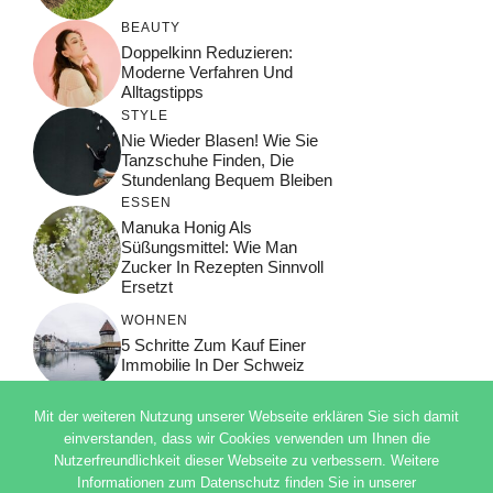
BEAUTY
Doppelkinn Reduzieren:
Moderne Verfahren Und
Alltagstipps
STYLE
Nie Wieder Blasen! Wie Sie
Tanzschuhe Finden, Die
Stundenlang Bequem Bleiben
ESSEN
Manuka Honig Als
Süßungsmittel: Wie Man
Zucker In Rezepten Sinnvoll
Ersetzt
WOHNEN
5 Schritte Zum Kauf Einer
Immobilie In Der Schweiz
Mit der weiteren Nutzung unserer Webseite erklären Sie sich damit
einverstanden, dass wir Cookies verwenden um Ihnen die
Nutzerfreundlichkeit dieser Webseite zu verbessern. Weitere
© 2026 ADSIMPLE
Informationen zum Datenschutz finden Sie in unserer