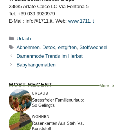
23885 Arlate Calco LC Via Fontana 5
Tel. +39 039 9920979
E-Mail:
info@1711.it
, Web:
www.1711.it
Kategorien
Urlaub
Schlagwörter
Abnehmen
,
Detox
,
entgiften
,
Stoffwechsel
Damenmode Trends im Herbst
Babyhängematten
MOST RECENT
More
URLAUB
Stressfreier Familienurlaub:
So Gelingt’s
WOHNEN
Rasenkanten Aus Stahl Vs.
Kunststoff