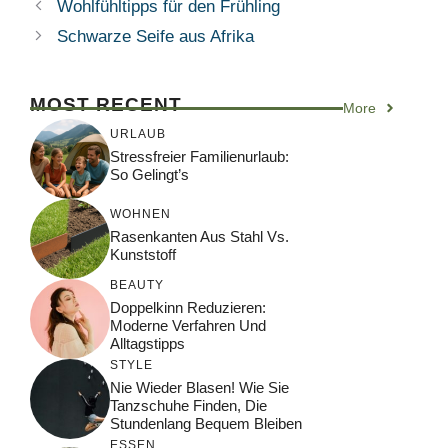
Wohlfühltipps für den Frühling
Schwarze Seife aus Afrika
MOST RECENT
More
URLAUB
Stressfreier Familienurlaub:
So Gelingt’s
WOHNEN
Rasenkanten Aus Stahl Vs.
Kunststoff
BEAUTY
Doppelkinn Reduzieren:
Moderne Verfahren Und
Alltagstipps
STYLE
Nie Wieder Blasen! Wie Sie
Tanzschuhe Finden, Die
Stundenlang Bequem Bleiben
ESSEN