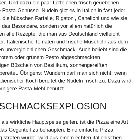
ker. Und dazu ein paar Löffelchen frisch geriebenen
Pasta-Genüsse. Nudeln gibt es in Italien in fast jeder
, die hübschen Farfalle, Rigatoni, Canelloni und wie sie
 das Besondere, sondern vor allem natürlich die
n alle Rezepte, die man aus Deutschland vielleicht
er. Italienische Tomaten und frische Muscheln aus dem
en unvergleichlichen Geschmack. Auch beliebt sind die
it rotem oder grünem Pesto abgeschmeckten
tigen Büscheln von Basilikum, sonnengereiften
ereitet. Übrigens: Wundern darf man sich nicht, wenn
alienischer Koch bereitet die Nudeln frisch zu. Dazu wird
örnigere Pasta-Mehl benutzt.
 GESCHMACKSEXPLOSION
 als wirkliche Hauptspeise gelten, ist die Pizza eine Art
as Gegenteil zu behaupten. Eine einfache Pizza
 strafen würde, wird aus einem echten italienischen