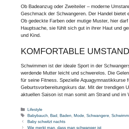
Ob Badeanzug oder Zweiteiler – moderne Umstan
Geschmack der Schwangeren. Der Handel bietet ein
Ob gedeckte Farben oder mutige Muster, hier darf
Hauptsache, sie fühlt sich gut in ihrer Haut und g
und Kind.
KOMFORTABLE UMSTAN
Schwimmen ist der ideale Sport in der Schwangersc
werdende Mutter leicht und schwerelos. Die Gele
für seine Fitness. Spezielle Aquagymnastikkurse 
Geburtsvorbereitungskurs dar. Mit der trendige
aktuellen Saison ist man somit am Strand und im 
Kategorien
Lifestyle
Schlagwörter
Babybauch
,
Bad
,
Baden
,
Mode
,
Schwangere
,
Schwimm
Baby schwitzt nachts
Wie merkt man, dass man schwanger ist